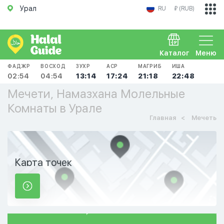
Урал
RU
₽ (RUB)
Каталог
Меню
ФАДЖР
ВОСХОД
ЗУХР
АСР
МАГРИБ
ИША
02:54
04:54
13:14
17:24
21:18
22:48
Мечети, Намазхана Молельные
Комнаты в Урале
Главная
Мечеть
Карта точек