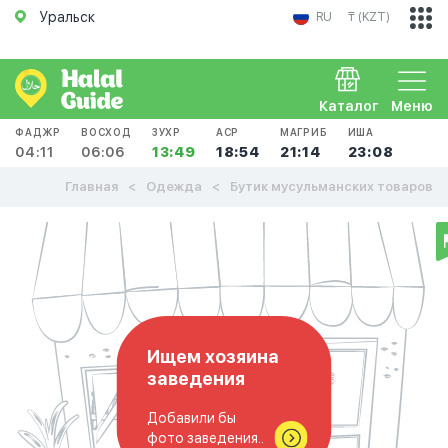
Уральск
RU
₸ (KZT)
Каталог
Меню
ФАДЖР
ВОСХОД
ЗУХР
АСР
МАГРИБ
ИША
04:11
06:06
13:49
18:54
21:14
23:08
Главная
Одежда
Бутик мусульманских товаров
Ищем хозяина
заведения
Добавили бы
фото заведения..