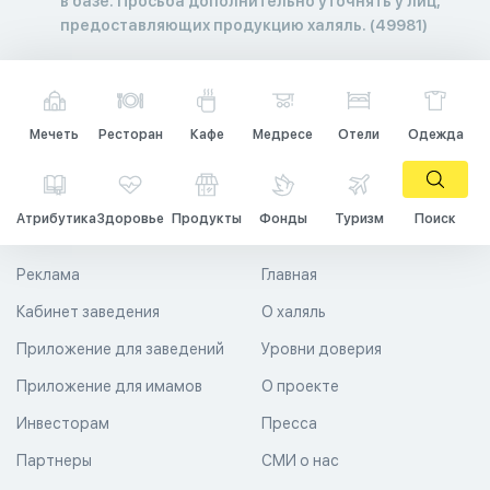
в базе. Просьба дополнительно уточнять у лиц,
предоставляющих продукцию халяль. (49981)
Мечеть
Ресторан
Кафе
Медресе
Отели
Одежда
Атрибутика
Здоровье
Продукты
Фонды
Туризм
Поиск
Реклама
Главная
Кабинет заведения
О халяль
Приложение для заведений
Уровни доверия
Приложение для имамов
О проекте
Инвесторам
Пресса
Партнеры
СМИ о нас