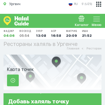
Ургенч
RU
Sʻ (UZS)
Каталог
Меню
ФАДЖР
ВОСХОД
ЗУХР
АСР
МАГРИБ
ИША
04:06
05:54
13:08
16:58
20:09
21:52
Рестораны халяль в Ургенче
Главная
Ресторан
Карта точек
Добавь
халяль
точку