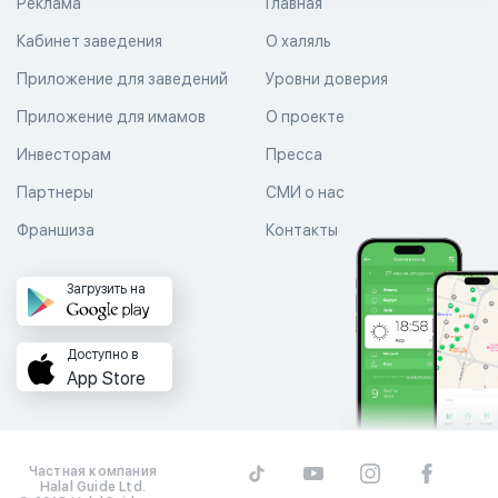
Реклама
Главная
Кабинет заведения
О халяль
Приложение для заведений
Уровни доверия
Приложение для имамов
О проекте
Инвесторам
Пресса
Партнеры
СМИ о нас
Франшиза
Контакты
Загрузить на
Доступно в
App Store
Частная компания
Halal Guide Ltd.