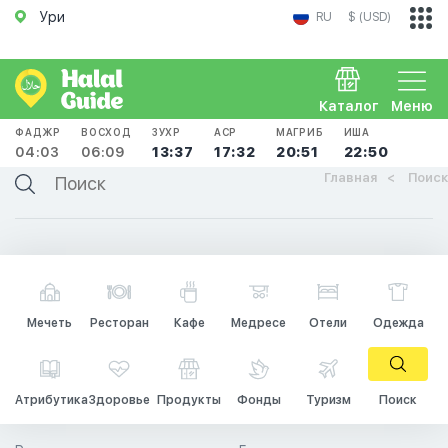
Ури
RU
$ (USD)
Каталог
Меню
ФАДЖР
ВОСХОД
ЗУХР
АСР
МАГРИБ
ИША
04:03
06:09
13:37
17:32
20:51
22:50
Главная
Поиск
Мечеть
Ресторан
Кафе
Медресе
Отели
Одежда
Атрибутика
Здоровье
Продукты
Фонды
Туризм
Поиск