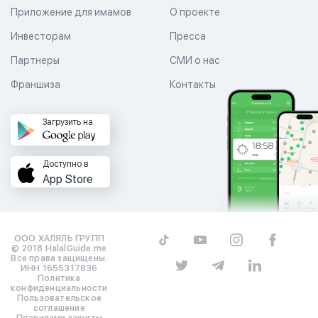
Приложение для имамов
О проекте
Инвесторам
Пресса
Партнеры
СМИ о нас
Франшиза
Контакты
Загрузить на
Доступно в
App Store
ООО ХАЛЯЛЬ ГРУПП
© 2018 HalalGuide.me
Все права защищены.
ИНН 1655317836
Политика
конфиденциальности
Пользовательское
соглашение