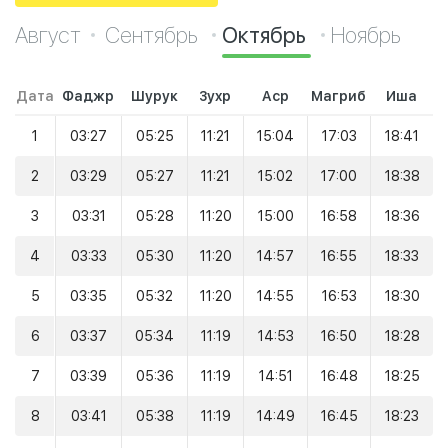
Август
Сентябрь
Октябрь
Ноябрь
Дата
Фаджр
Шурук
Зухр
Аср
Магриб
Иша
1
03:27
05:25
11:21
15:04
17:03
18:41
2
03:29
05:27
11:21
15:02
17:00
18:38
3
03:31
05:28
11:20
15:00
16:58
18:36
4
03:33
05:30
11:20
14:57
16:55
18:33
5
03:35
05:32
11:20
14:55
16:53
18:30
6
03:37
05:34
11:19
14:53
16:50
18:28
7
03:39
05:36
11:19
14:51
16:48
18:25
8
03:41
05:38
11:19
14:49
16:45
18:23