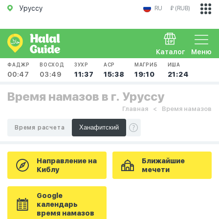
Уруссу
RU
₽ (RUB)
Каталог
Меню
ФАДЖР
ВОСХОД
ЗУХР
АСР
МАГРИБ
ИША
00:47
03:49
11:37
15:38
19:10
21:24
Время намазов в г. Уруссу
Главная
Время намазов
Время расчета
Направление на
Ближайшие
Киблу
мечети
Google
календарь
время намазов