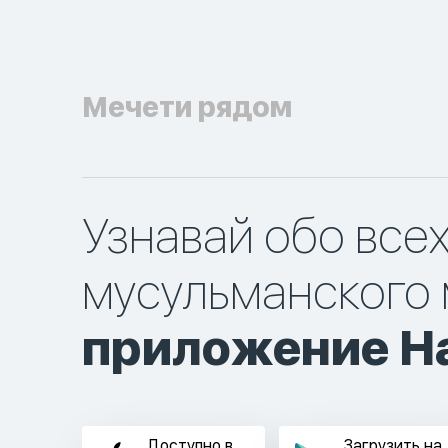
Мечети рядом
Узнавай обо все
мусульманского 
приложение Ha
Доступно в
Загрузить на