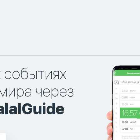
х событиях
мира через
lalGuide