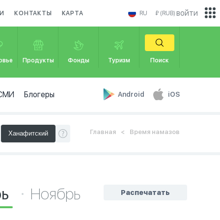
войти
И
КОНТАКТЫ
КАРТА
RU
₽ (RUB)
овье
Продукты
Фонды
Туризм
Поиск
СМИ
Блогеры
Android
iOS
Главная
Время намазов
рь
Ноябрь
Распечатать