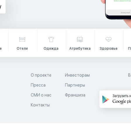
е
Отели
Одежда
Атрибутика
Здоровье
П
О проекте
Инвесторам
В
Пресса
Партнеры
й
СМИ о нас
Франшиза
Загрузить 
Контакты