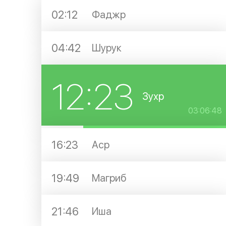
02:12
Фаджр
04:42
Шурук
12:23
Зухр
03:06:48
16:23
Аср
19:49
Магриб
21:46
Иша