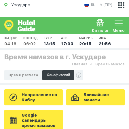
Ускударе
RU
₺ (TRY)
Каталог
Меню
ФАДЖР
ВОСХОД
ЗУХР
АСР
МАГРИБ
ИША
04:16
06:02
13:15
17:03
20:15
21:56
Время намазов в г. Ускударе
Главная
Время намазов
Время расчета
Направление на
Ближайшие
Киблу
мечети
Google
календарь
время намазов