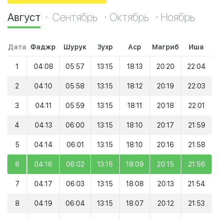
Август
Сентябрь
Октябрь
Ноябрь
Дата
Фаджр
Шурук
Зухр
Аср
Магриб
Иша
1
04:08
05:57
13:15
18:13
20:20
22:04
2
04:10
05:58
13:15
18:12
20:19
22:03
3
04:11
05:59
13:15
18:11
20:18
22:01
4
04:13
06:00
13:15
18:10
20:17
21:59
5
04:14
06:01
13:15
18:10
20:16
21:58
6
04:16
06:02
13:15
18:09
20:15
21:56
7
04:17
06:03
13:15
18:08
20:13
21:54
8
04:19
06:04
13:15
18:07
20:12
21:53