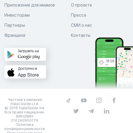
Приложение для имамов
О проекте
Инвесторам
Пресса
Партнеры
СМИ о нас
Франшиза
Контакты
Загрузить на
Доступно в
App Store
Частная компания
Halal Guide Ltd.
© 2018 HalalGuide.me
Все права защищены.
БИН/ИИН
210240900176
Политика
конфиденциальности