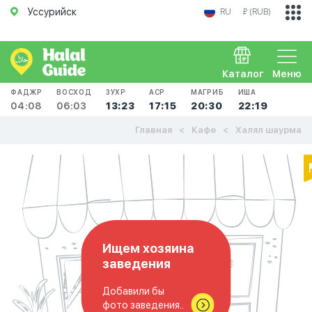
Уссурийск
RU
₽ (RUB)
Каталог
Меню
ФАДЖР
ВОСХОД
ЗУХР
АСР
МАГРИБ
ИША
04:08
06:03
13:23
17:15
20:30
22:19
Главная
Кафе
Халял шаурма
Ищем хозяина
заведения
Добавили бы
фото заведения..