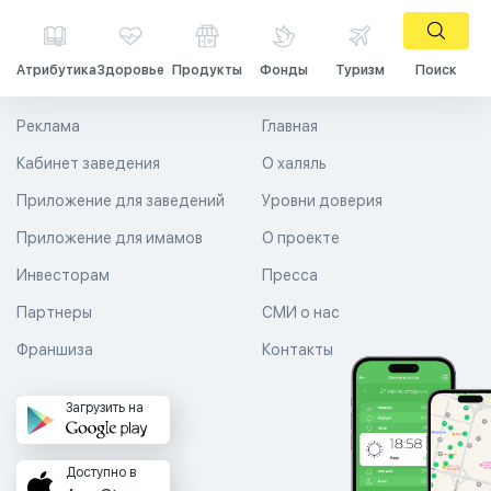
Атрибутика
Здоровье
Продукты
Фонды
Туризм
Поиск
Реклама
Главная
Кабинет заведения
О халяль
Приложение для заведений
Уровни доверия
Приложение для имамов
О проекте
Инвесторам
Пресса
Партнеры
СМИ о нас
Франшиза
Контакты
Загрузить на
Доступно в