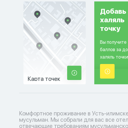
Добавь
халяль
точку
Вы получите
баллов за д
халяль точки
Карта точек
Комфортное проживание в Усть-илимске
пребывания, с молельными залами. Заброни
мусульман. Мы собрали для вас все оте
свой номер или место прямо сейчас на наш
отвечающие требованиям мусульманско
удобном сайте и наслаждайтесь прож