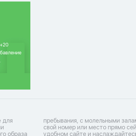
 +20
обавление
.
 для
руйте
ли
ем
го образа
иванием в