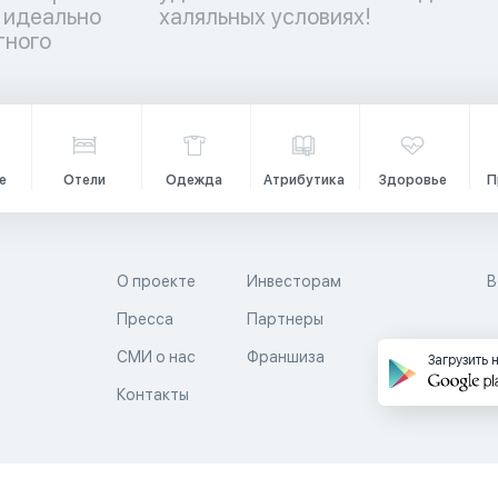
 идеально
халяльных условиях!
тного
е
Отели
Одежда
Атрибутика
Здоровье
П
О проекте
Инвесторам
В
Пресса
Партнеры
й
СМИ о нас
Франшиза
Загрузить 
Контакты