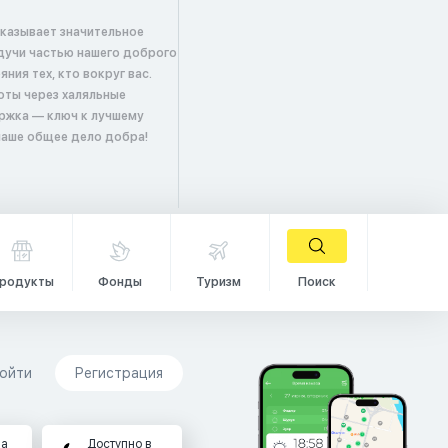
оказывает значительное
удучи частью нашего доброго
ия тех, кто вокруг вас.
оты через халяльные
ржка — ключ к лучшему
 наше общее дело добра!
родукты
Фонды
Туризм
Поиск
ойти
Регистрация
на
Доступно в