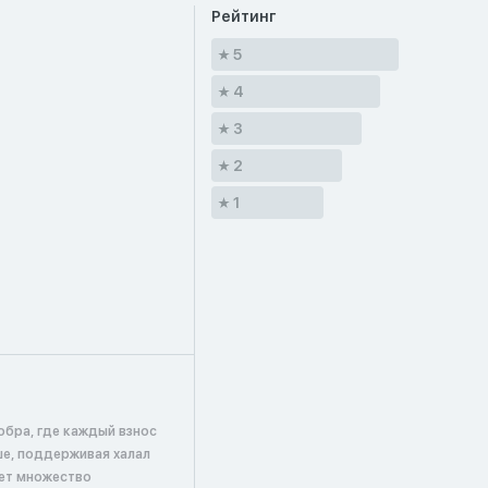
Рейтинг
5
4
3
2
1
обра, где каждый взнос
ше, поддерживая халал
ает множество