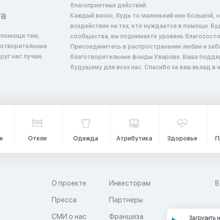
благоприятных действий.
та
Каждый взнос, будь то маленький или большой, 
воздействие на тех, кто нуждается в помощи. Б
 помощи тем,
сообщества, вы поднимаете уровень благосостоян
аготворительные
Присоединитесь в распространении любви и заб
руг нас лучше.
благотворительные фонды Уварове. Ваша подде
будущему для всех нас. Спасибо за ваш вклад в
е
Отели
Одежда
Атрибутика
Здоровье
П
О проекте
Инвесторам
В
Пресса
Партнеры
й
СМИ о нас
Франшиза
Загрузить 