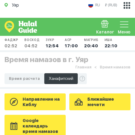
Уяр
RU
₽ (RUB)
Каталог
Меню
ФАДЖР
ВОСХОД
ЗУХР
АСР
МАГРИБ
ИША
02:52
04:52
12:54
17:00
20:40
22:10
Время намазов в г. Уяр
Главная
Время намазов
Время расчета
Направление на
Ближайшие
Киблу
мечети
Google
календарь
время намазов