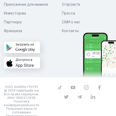
Приложение для имамов
О проекте
Инвесторам
Пресса
Партнеры
СМИ о нас
Франшиза
Контакты
Загрузить на
Доступно в
App Store
ООО ХАЛЯЛЬ ГРУПП
© 2018 HalalGuide.me
Все права защищены.
ИНН 1655317836
Политика
конфиденциальности
Пользовательское
соглашение