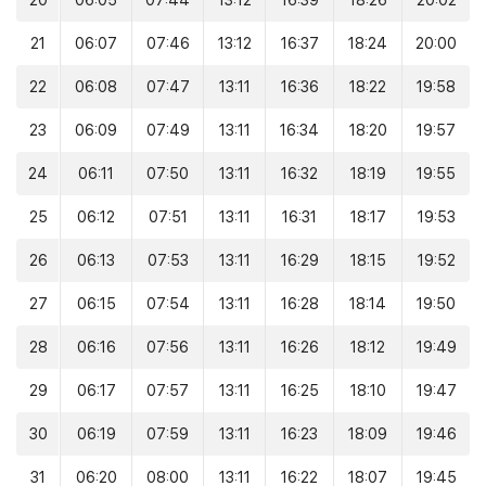
20
06:05
07:44
13:12
16:39
18:26
20:02
21
06:07
07:46
13:12
16:37
18:24
20:00
22
06:08
07:47
13:11
16:36
18:22
19:58
23
06:09
07:49
13:11
16:34
18:20
19:57
24
06:11
07:50
13:11
16:32
18:19
19:55
25
06:12
07:51
13:11
16:31
18:17
19:53
26
06:13
07:53
13:11
16:29
18:15
19:52
27
06:15
07:54
13:11
16:28
18:14
19:50
28
06:16
07:56
13:11
16:26
18:12
19:49
29
06:17
07:57
13:11
16:25
18:10
19:47
30
06:19
07:59
13:11
16:23
18:09
19:46
31
06:20
08:00
13:11
16:22
18:07
19:45