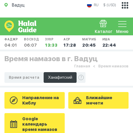
Вадуц
RU
$ (USD)
Каталог
Меню
ФАДЖР
ВОСХОД
ЗУХР
АСР
МАГРИБ
ИША
04:01
06:07
13:33
17:28
20:45
22:44
Время намазов в г. Вадуц
Главная
Время намазов
Время расчета
Направление на
Ближайшие
Киблу
мечети
Google
календарь
время намазов