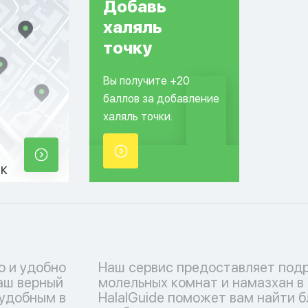
Добавь
халяль
точку
Вы получите +20
баллов за добавление
халяль точки.
ек
о и удобно
Наш сервис предоставляет под
ваш верный
молельных комнат и намазхан в
 удобным в
HalalGuide поможет вам найти 