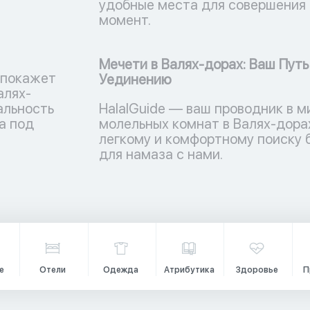
удобные места для совершения 
момент.
Мечети в Валях-дорах: Ваш Путь
 покажет
Уединению
алях-
альность
HalalGuide — ваш проводник в м
а под
молельных комнат в Валях-дорах
легкому и комфортному поиску
для намаза с нами.
е
Отели
Одежда
Атрибутика
Здоровье
П