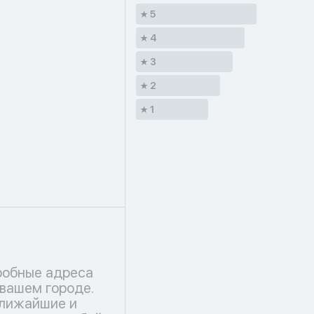
5
4
3
2
1
робные адреса
 вашем городе.
ближайшие и