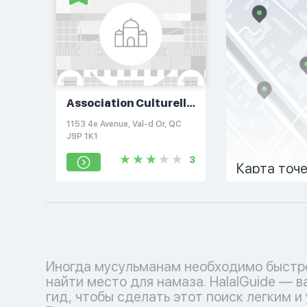
Association Culturelle
Musulmane de Val-
1153 4e Avenue, Val-d Or, QC
d'Or
J9P 1K1
3
Карта точ
Иногда мусульманам необходимо быстр
найти место для намаза. HalalGuide — 
гид, чтобы сделать этот поиск легким и