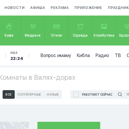
НОВОСТИ
АФИША
РЕКЛАМА
ПРИЛОЖЕНИЕ
ПРАЗДНИ
Кафе
Медресе
Отели
Одежда
Атрибутика
Здор
Б
ИША
Вопрос имаму
Кибла
Радио
ТВ
22:24
Комнаты в Валях-дорах
ВСЕ
ПОПУЛЯРНЫЕ
НОВЫЕ
РАБОТАЮТ СЕЙЧАС