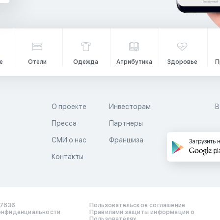
е
Отели
Одежда
Атрибутика
Здоровье
П
О проекте
Инвесторам
В
Пресса
Партнеры
й
СМИ о нас
Франшиза
Загрузить 
Контакты
17836
Пользовательское соглашение
онфиденциальности
Правилами защиты информации о
Пользователях