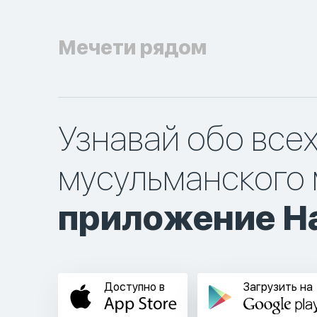
Мечети рядом
Узнавай обо все
мусульманского 
приложение Ha
Доступно в
Загрузить на