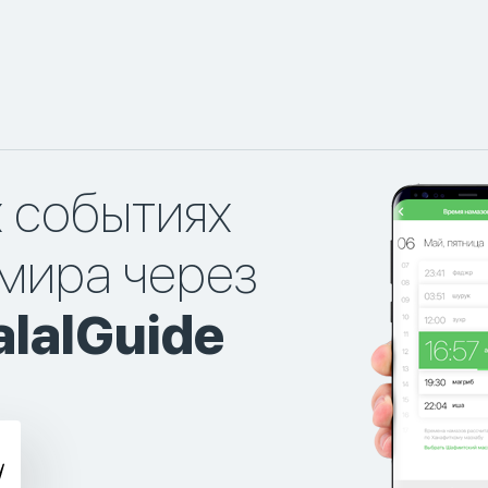
х событиях
мира через
lalGuide