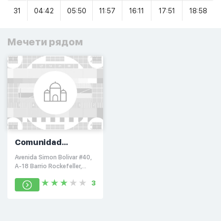
31
04:42
05:50
11:57
16:11
17:51
18:58
Мечети рядом
Comunidad
Islamica de
Avenida Simon Bolivar #40,
Colombia
A-18 Barrio Rockefeller,
Buenaventura, Valle Del
3
Cauca