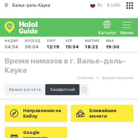
Валье-дель-Каука
RU
$ (USD)
Каталог
Меню
ФАДЖР
ВОСХОД
ЗУХР
АСР
МАГРИБ
ИША
04:54
06:04
12:19
15:34
18:22
19:30
Время намазов в г. Валье-дель-
Каука
Главная
Время намазов
Время расчета
Направление на
Ближайшие
Киблу
мечети
Google