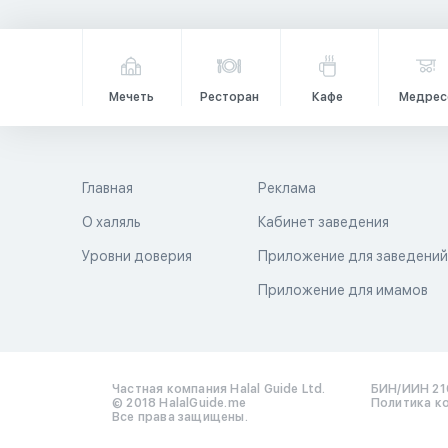
Мечеть
Ресторан
Кафе
Медрес
Главная
Реклама
О халяль
Кабинет заведения
Уровни доверия
Приложение для заведени
Приложение для имамов
Частная компания Halal Guide Ltd.
БИН/ИИН 21
© 2018 HalalGuide.me
Политика к
Все права защищены.