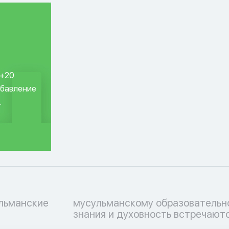
 +20
обавление
.
ульманские
ессу, где
знания и духовность встречаютс