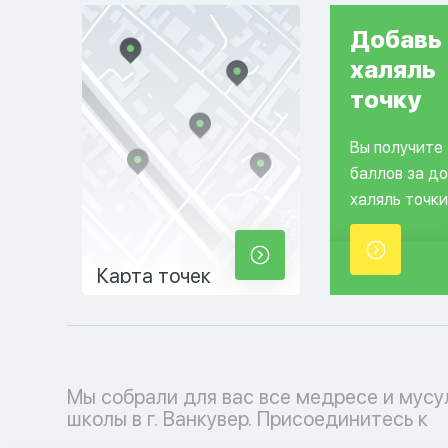
Добавь
халяль
точку
Вы получите
баллов за д
халяль точки
Карта точек
Мы собрали для вас все медресе и мус
мусульманскому образовательному проц
школы в г. Ванкувер. Присоединитесь к