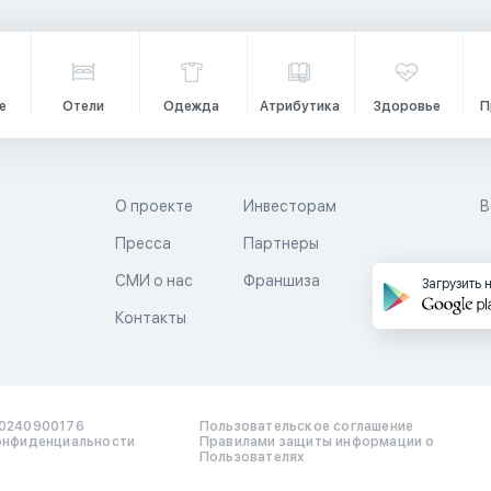
е
Отели
Одежда
Атрибутика
Здоровье
П
О проекте
Инвесторам
В
Пресса
Партнеры
й
СМИ о нас
Франшиза
Загрузить 
Контакты
0240900176
Пользовательское соглашение
онфиденциальности
Правилами защиты информации о
Пользователях