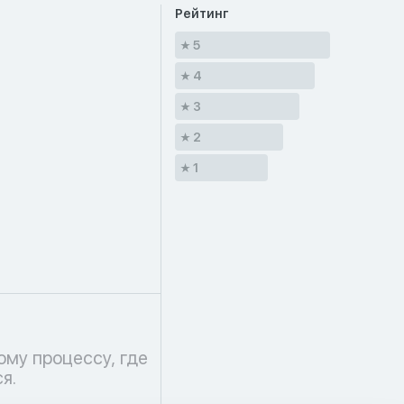
Рейтинг
5
4
3
2
1
я.