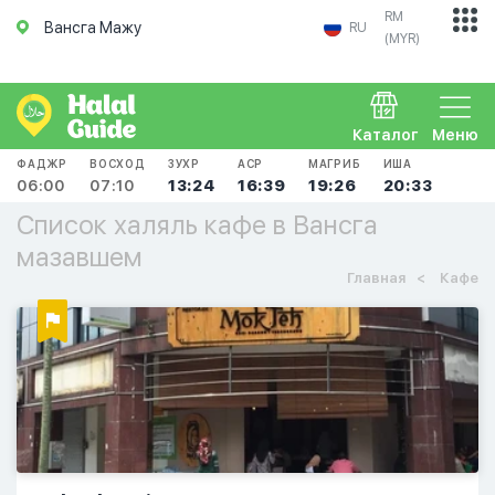
RM
Вансга Мажу
RU
(MYR)
Каталог
Меню
ФАДЖР
ВОСХОД
ЗУХР
АСР
МАГРИБ
ИША
06:00
07:10
13:24
16:39
19:26
20:33
Список халяль кафе в Вансга
мазавшем
Главная
Кафе