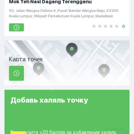
Mok Teh Nasi Dagang Terengganu
50, Jalan Wangsa Delima 6, Pusat Bandar Wangsa Maju, 53300
Kuala Lumpur, Wilayah Persekutuan Kuala Lumpur, Малайзия
0
Карта точек
Добавь
халяль
точку
Вы получите +20
баллов за добавление
халяль