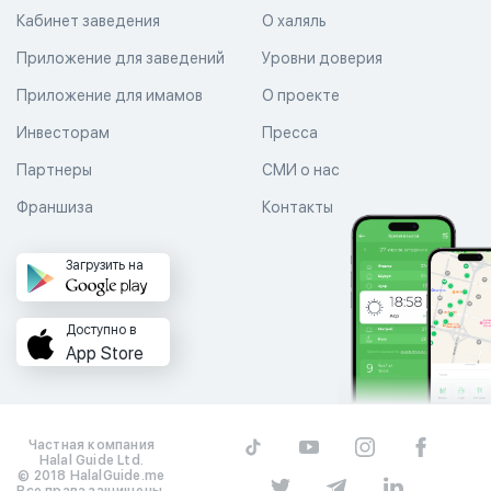
Кабинет заведения
О халяль
Приложение для заведений
Уровни доверия
Приложение для имамов
О проекте
Инвесторам
Пресса
Партнеры
СМИ о нас
Франшиза
Контакты
Загрузить на
Доступно в
App Store
Частная компания
Halal Guide Ltd.
© 2018 HalalGuide.me