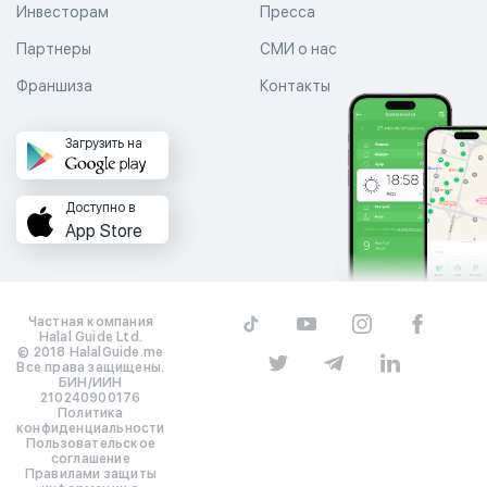
Инвесторам
Пресса
Партнеры
СМИ о нас
Франшиза
Контакты
Загрузить на
Доступно в
App Store
Частная компания
Halal Guide Ltd.
© 2018 HalalGuide.me
Все права защищены.
БИН/ИИН
210240900176
Политика
конфиденциальности
Пользовательское
соглашение
Правилами защиты