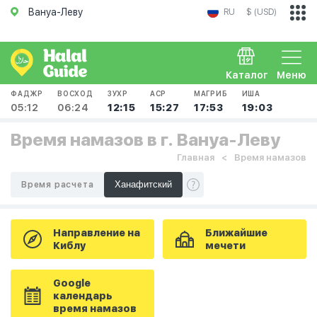
Вануа-Леву
RU
$ (USD)
Каталог
Меню
ФАДЖР
ВОСХОД
ЗУХР
АСР
МАГРИБ
ИША
05:12
06:24
12:15
15:27
17:53
19:03
Время намазов в г. Вануа-Леву
Главная
Время намазов
Время расчета
Направление на
Ближайшие
Киблу
мечети
Google
календарь
время намазов