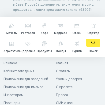
в базе. Просьба дополнительно уточнять у лиц,
предоставляющих продукцию халяль. (53925)
Мечеть
Ресторан
Кафе
Медресе
Отели
Одежда
Атрибутика
Здоровье
Продукты
Фонды
Туризм
Поиск
Реклама
Главная
Кабинет заведения
О халяль
Приложение для заведений
Уровни доверия
Приложение для имамов
О проекте
Инвесторам
Пресса
Партнеры
СМИ о нас