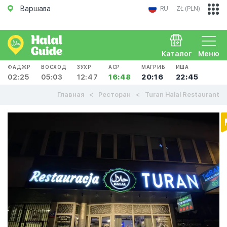
Варшава
RU
ZŁ (PLN)
Каталог
Меню
ФАДЖР
ВОСХОД
ЗУХР
АСР
МАГРИБ
ИША
02:25
05:03
12:47
16:48
20:16
22:45
Главная
Ресторан
Turan Halal Restaurant