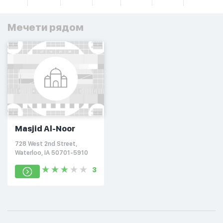
Мечети рядом
Masjid Al-Noor
728 West 2nd Street,
Waterloo, IA 50701-5910
3