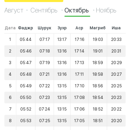
Август
Сентябрь
Октябрь
Ноябрь
Дата
Фаджр
Шурук
Зухр
Аср
Магриб
Иша
1
05:44
07:17
13:17
17:16
19:03
20:33
2
05:46
07:18
13:16
17:14
19:01
20:31
3
05:47
07:19
13:16
17:13
18:59
20:29
4
05:48
07:21
13:16
17:11
18:58
20:27
5
05:49
07:22
13:15
17:10
18:56
20:25
6
05:50
07:23
13:15
17:08
18:54
20:23
7
05:52
07:24
13:15
17:06
18:52
20:22
8
05:53
07:25
13:15
17:05
18:51
20:20