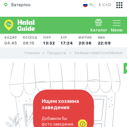
Ватерлоо
RU
$ (CAD)
Каталог
Меню
ФАДЖР
ВОСХОД
ЗУХР
АСР
МАГРИБ
ИША
04:45
06:15
13:32
17:24
20:36
22:09
Главная
Продукты
Sadaqat Halal Food Market
Ищем хозяина
заведения
Добавили бы
фото заведения..