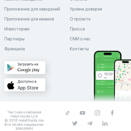
Приложение для заведений
Уровни доверия
Приложение для имамов
О проекте
Инвесторам
Пресса
Партнеры
СМИ о нас
Франшиза
Контакты
Загрузить на
Доступно в
App Store
Частная компания
Halal Guide Ltd.
© 2018 HalalGuide.me
Все права защищены.
БИН/ИИН