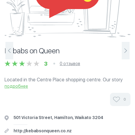
Kebabs on Queen
3
0 отзывов
Located in the Centre Place shopping centre. Our story
began in Turkey and travelled to the other side of the
подробнее
world to bring the best tasting Turkish food to New
Zealand. The founder of Kebabs on...
0
501 Victoria Street, Hamilton, Waikato 3204
http://kebabsonqueen.co.nz