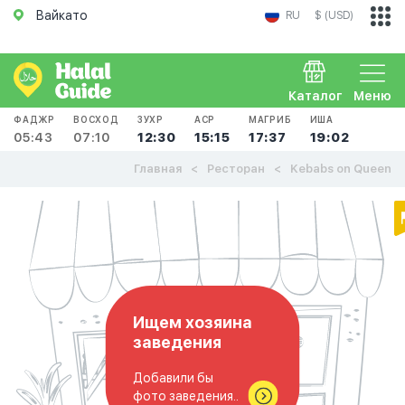
Вайкато
RU
$ (USD)
Каталог
Меню
ФАДЖР
ВОСХОД
ЗУХР
АСР
МАГРИБ
ИША
05:43
07:10
12:30
15:15
17:37
19:02
Главная
Ресторан
Kebabs on Queen
Ищем хозяина
заведения
Добавили бы
фото заведения..