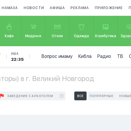
Я НАМАЗА
НОВОСТИ
АФИША
РЕКЛАМА
ПРИЛОЖЕНИЕ
Кафе
Медресе
Отели
Одежда
Атрибутика
Здор
Б
ИША
Вопрос имаму
Кибла
Радио
ТВ
22:35
торы) в г. Великий Новгород
ЗАВЕДЕНИЕ С АЛКОГОЛЕМ
ВСЕ
ПОПУЛЯРНЫЕ
НОВЫ