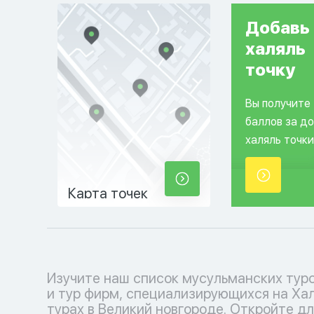
Добавь
халяль
точку
Вы получите
баллов за д
халяль точки
Карта точек
Изучите наш список мусульманских тур
соблюдения исламских традиций. Выб
и тур фирм, специализирующихся на Ха
кофмортный отпуск с нашими туроператора
турах в Великий новгороде. Откройте дл
каждый момент наполнен умиротв