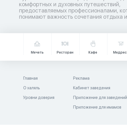
комфортных и духовных путешествий,
гармонией. Аллах повелел путешествовать по
предоставляемых профессионалами, ко
земле не только телом, но и душой, даб
понимают важность сочетания отдыха 
Мечеть
Ресторан
Кафе
Медрес
Главная
Реклама
О халяль
Кабинет заведения
Уровни доверия
Приложение для заведени
Приложение для имамов