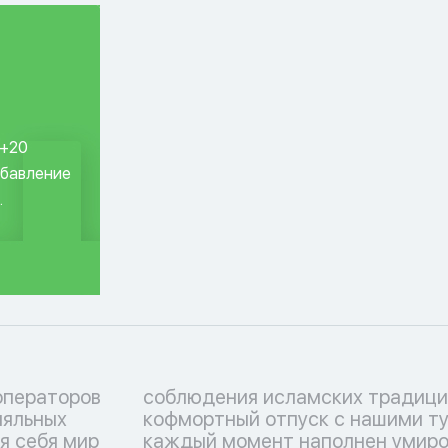
 +20
обавление
.
операторов
ерите свой
ляльных
ми, где
я себя мир
орением и