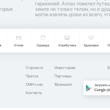
торые
ы люди
и
могли извлечь уроки из всего, чт
е
Отели
Одежда
Атрибутика
Здоровье
П
О проекте
Инвесторам
В
Пресса
Партнеры
й
СМИ о нас
Франшиза
Загрузить 
Контакты