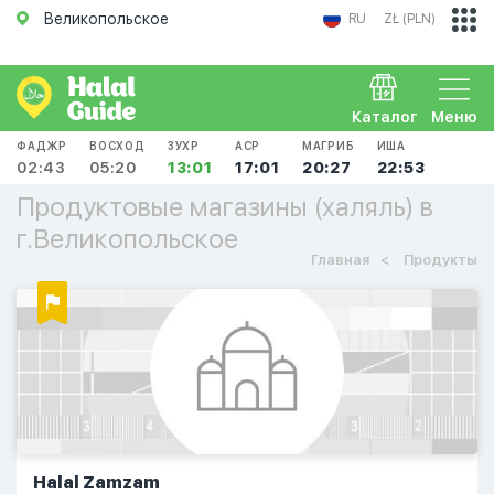
Великопольское
RU
ZŁ (PLN)
Каталог
Меню
ФАДЖР
ВОСХОД
ЗУХР
АСР
МАГРИБ
ИША
02:43
05:20
13:01
17:01
20:27
22:53
Продуктовые магазины (халяль) в
г.Великопольское
Главная
Продукты
Halal Zamzam