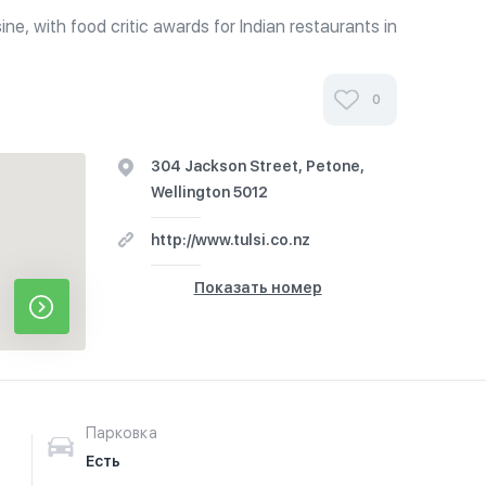
ne, with food critic awards for Indian restaurants in
request: Gluten free, Dairy free and Non-spicy
re used in meals....
0
304 Jackson Street, Petone,
Wellington 5012
http://www.tulsi.co.nz
Показать номер
Парковка
Есть