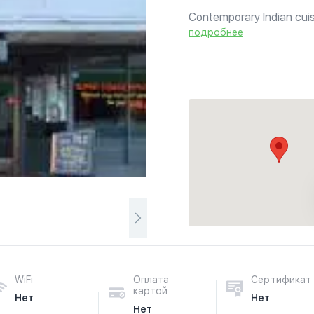
Contemporary Indian cuisi
Wellington. Available on 
подробнее
meals. Only Cashew nuts a
WiFi
Оплата
Сертификат
картой
Нет
Нет
Нет