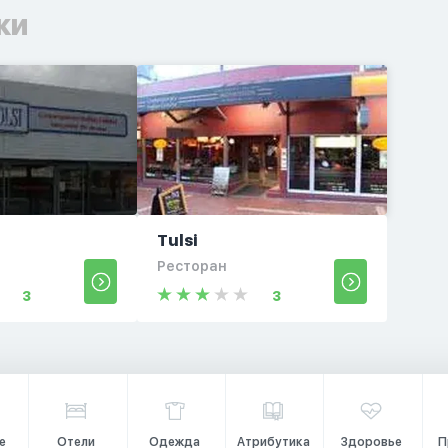
ки
Tulsi
Ресторан
3
3
е
Отели
Одежда
Атрибутика
Здоровье
П