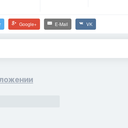
r
Google+
E-Mail
VK
ложении