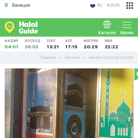
Венеция
RU
€ (EUR)
Каталог
Меню
ФАДЖР
ВОСХОД
ЗУХР
АСР
МАГРИБ
ИША
04:01
06:00
13:21
17:15
20:29
22:22
Главная
Мечеть
Islamic Cultural Center