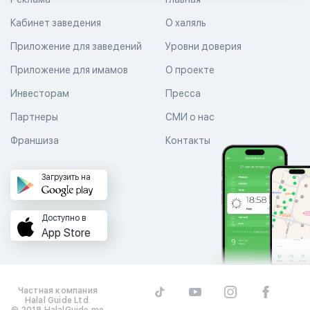
Кабинет заведения
О халяль
Приложение для заведений
Уровни доверия
Приложение для имамов
О проекте
Инвесторам
Пресса
Партнеры
СМИ о нас
Франшиза
Контакты
Загрузить на
Доступно в
App Store
Частная компания
Halal Guide Ltd.
© 2018 HalalGuide.me