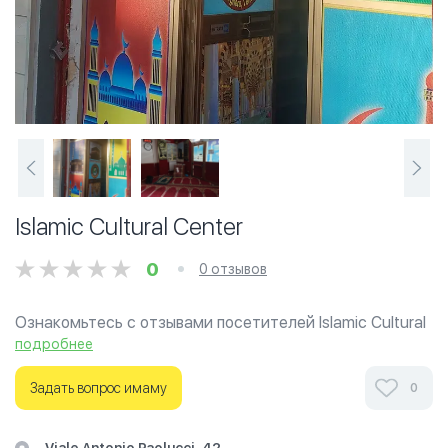
Islamic Cultural Center
0
0 отзывов
Ознакомьтесь с отзывами посетителей Islamic Cultural
Center в г.Венеция на фотографиях и узнайте о часах
подробнее
работы. Ваше духовное путешествие начинается
здесь.
Задать вопрос имаму
0