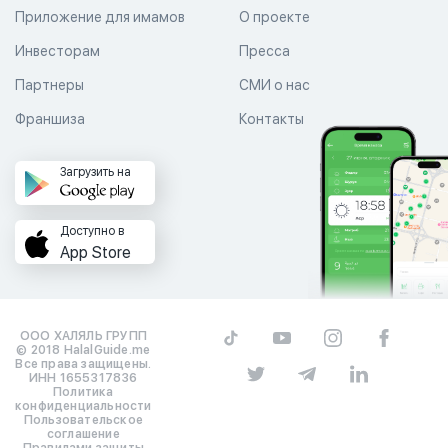
Приложение для имамов
О проекте
Инвесторам
Пресса
Партнеры
СМИ о нас
Франшиза
Контакты
Загрузить на
Доступно в
App Store
ООО ХАЛЯЛЬ ГРУПП
© 2018 HalalGuide.me
Все права защищены.
ИНН 1655317836
Политика
конфиденциальности
Пользовательское
соглашение