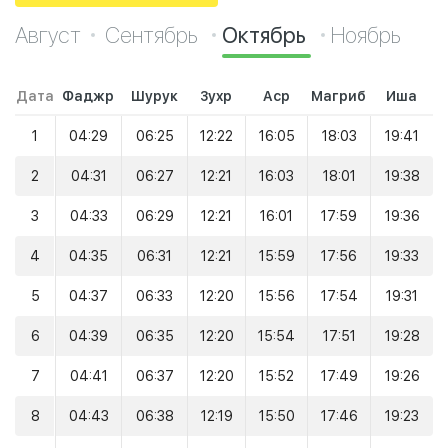
Август
Сентябрь
Октябрь
Ноябрь
Дата
Фаджр
Шурук
Зухр
Аср
Магриб
Иша
1
04:29
06:25
12:22
16:05
18:03
19:41
2
04:31
06:27
12:21
16:03
18:01
19:38
3
04:33
06:29
12:21
16:01
17:59
19:36
4
04:35
06:31
12:21
15:59
17:56
19:33
5
04:37
06:33
12:20
15:56
17:54
19:31
6
04:39
06:35
12:20
15:54
17:51
19:28
7
04:41
06:37
12:20
15:52
17:49
19:26
8
04:43
06:38
12:19
15:50
17:46
19:23