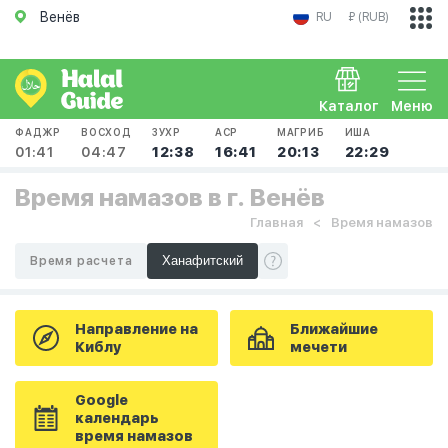
Венёв
RU
₽ (RUB)
Каталог
Меню
ФАДЖР
ВОСХОД
ЗУХР
АСР
МАГРИБ
ИША
01:41
04:47
12:38
16:41
20:13
22:29
Время намазов в г. Венёв
Главная
Время намазов
Время расчета
Направление на
Ближайшие
Киблу
мечети
Google
календарь
время намазов