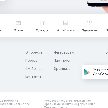
е
Отели
Одежда
Атрибутика
Здоровье
П
О проекте
Инвесторам
В
Пресса
Партнеры
й
СМИ о нас
Франшиза
Загрузить 
Контакты
0240900176
Пользовательское соглашение
онфиденциальности
Правилами защиты информации о
Пользователях