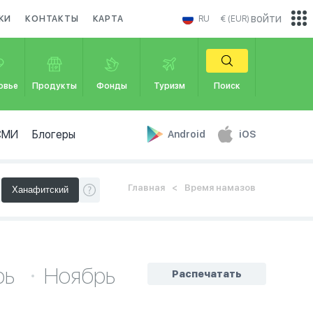
войти
КИ
КОНТАКТЫ
КАРТА
RU
€ (EUR)
овье
Продукты
Фонды
Туризм
Поиск
СМИ
Блогеры
Android
iOS
Главная
Время намазов
рь
Ноябрь
Распечатать