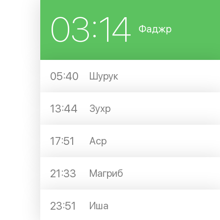
03:14
Фаджр
05:40
Шурук
13:44
Зухр
17:51
Аср
21:33
Магриб
23:51
Иша