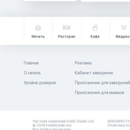
Мечеть
Ресторан
Кафе
Медрес
Главная
Реклама
О халяль
Кабинет заведения
Уровни доверия
Приложение для заведени
Приложение для имамов
Частная компания Halal Guide Ltd.
БИН/ИИН 21
© 2018 HalalGuide.me
Политика к
Все права защищены.