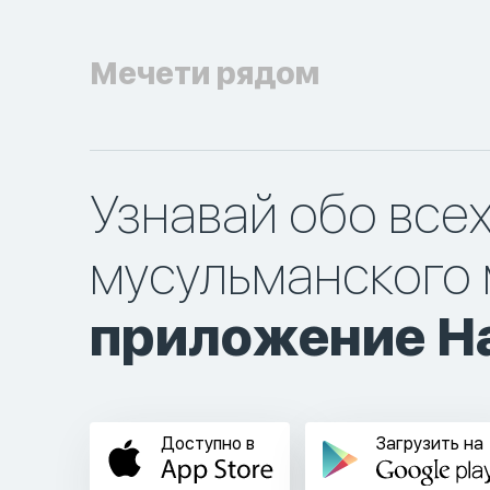
Мечети рядом
Узнавай обо все
мусульманского 
приложение Ha
Доступно в
Загрузить на