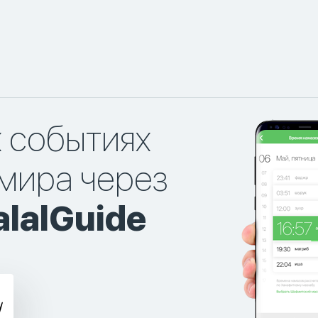
х событиях
мира через
lalGuide