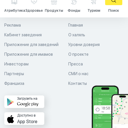
Атрибутика
Здоровье
Продукты
Фонды
Туризм
Поиск
Реклама
Главная
Кабинет заведения
О халяль
Приложение для заведений
Уровни доверия
Приложение для имамов
О проекте
Инвесторам
Пресса
Партнеры
СМИ о нас
Франшиза
Контакты
Загрузить на
Доступно в
App Store