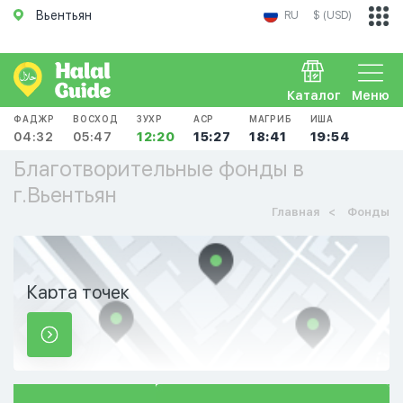
Вьентьян
RU
$ (USD)
Каталог
Меню
ФАДЖР
ВОСХОД
ЗУХР
АСР
МАГРИБ
ИША
04:32
05:47
12:20
15:27
18:41
19:54
Благотворительные фонды в
г.Вьентьян
Главная
Фонды
Карта точек