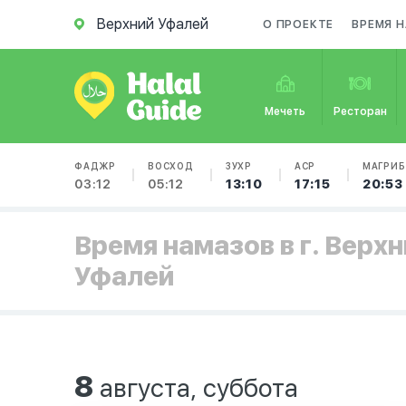
Верхний Уфалей
О ПРОЕКТЕ
ВРЕМЯ 
Мечеть
Ресторан
ФАДЖР
ВОСХОД
ЗУХР
АСР
МАГРИБ
03:12
05:12
13:10
17:15
20:53
Время намазов в г. Верх
Уфалей
8
августа, суббота