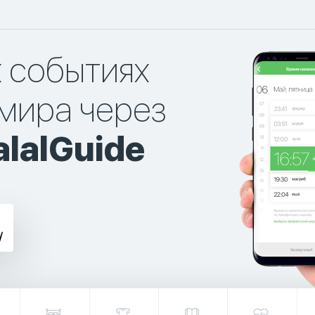
х событиях
мира через
lalGuide