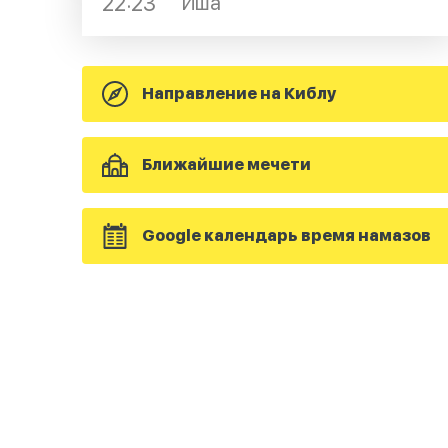
22:23
Иша
Направление на Киблу
Ближайшие мечети
Google календарь время намазов