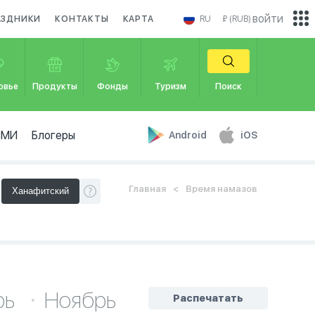
войти
АЗДНИКИ
КОНТАКТЫ
КАРТА
RU
₽ (RUB)
овье
Продукты
Фонды
Туризм
Поиск
СМИ
Блогеры
Android
iOS
Главная
Время намазов
рь
Ноябрь
Распечатать