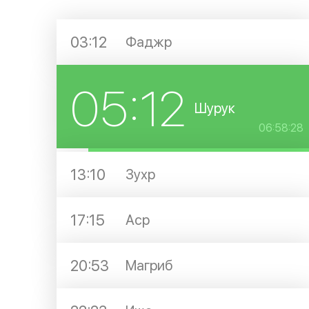
03:12
Фаджр
05:12
Шурук
06:58:27
13:10
Зухр
17:15
Аср
20:53
Магриб