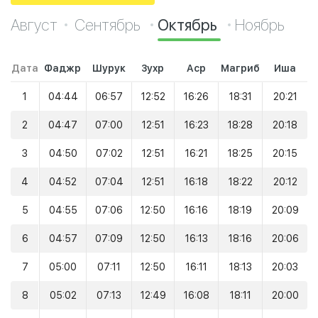
Август
Сентябрь
Октябрь
Ноябрь
Дата
Фаджр
Шурук
Зухр
Аср
Магриб
Иша
1
04:44
06:57
12:52
16:26
18:31
20:21
2
04:47
07:00
12:51
16:23
18:28
20:18
3
04:50
07:02
12:51
16:21
18:25
20:15
4
04:52
07:04
12:51
16:18
18:22
20:12
5
04:55
07:06
12:50
16:16
18:19
20:09
6
04:57
07:09
12:50
16:13
18:16
20:06
7
05:00
07:11
12:50
16:11
18:13
20:03
8
05:02
07:13
12:49
16:08
18:11
20:00