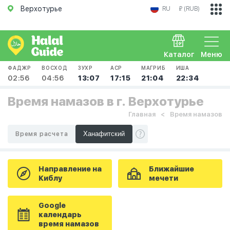
Верхотурье
RU
₽ (RUB)
Каталог
Меню
ФАДЖР
ВОСХОД
ЗУХР
АСР
МАГРИБ
ИША
02:56
04:56
13:07
17:15
21:04
22:34
Время намазов в г. Верхотурье
Главная
Время намазов
Время расчета
Направление на
Ближайшие
Киблу
мечети
Google
календарь
время намазов