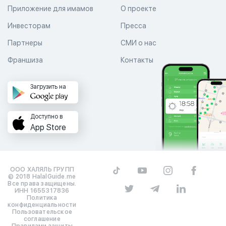
Приложение для имамов
О проекте
Инвесторам
Пресса
Партнеры
СМИ о нас
Франшиза
Контакты
Загрузить на
Доступно в
App Store
ООО ХАЛЯЛЬ ГРУПП
© 2018 HalalGuide.me
Все права защищены.
ИНН 1655317836
Политика
конфиденциальности
Пользовательское
соглашение