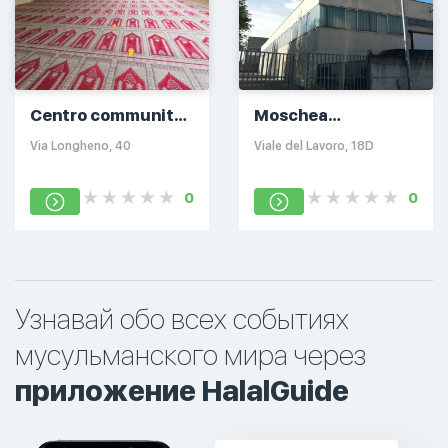
Centro community
Moschea
islamic mosque
villafranca
Via Longheno, 40
Viale del Lavoro, 18D
0
0
Узнавай обо всех событиях
мусульманского мира через
приложение HalalGuide