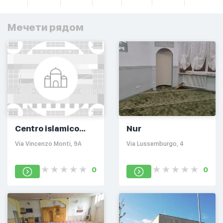
Мечети рядом
Centro islamico
Nur
gulzar e madina
Via Vincenzo Monti, 9A
Via Lussemburgo, 4
0
0