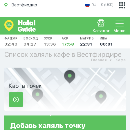
Вестфирдир
RU
$ (USD)
Каталог
Меню
ФАДЖР
ВОСХОД
ЗУХР
АСР
МАГРИБ
ИША
02:40
04:27
13:38
17:58
22:31
00:01
Список халяль кафе в Вестфирдире
Главная
Кафе
Карта точек
Добавь
халяль
точку