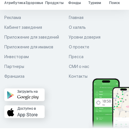
Атрибутика
Здоровье
Продукты
Фонды
Туризм
Поиск
Реклама
Главная
Кабинет заведения
О халяль
Приложение для заведений
Уровни доверия
Приложение для имамов
О проекте
Инвесторам
Пресса
Партнеры
СМИ о нас
Франшиза
Контакты
Загрузить на
Доступно в
App Store