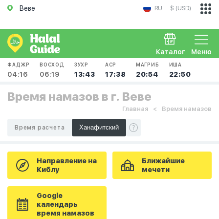
Веве
RU
$ (USD)
Каталог
Меню
ФАДЖР
ВОСХОД
ЗУХР
АСР
МАГРИБ
ИША
04:16
06:19
13:43
17:38
20:54
22:50
Время намазов в г. Веве
Главная
Время намазов
Время расчета
Направление на
Ближайшие
Киблу
мечети
Google
календарь
время намазов