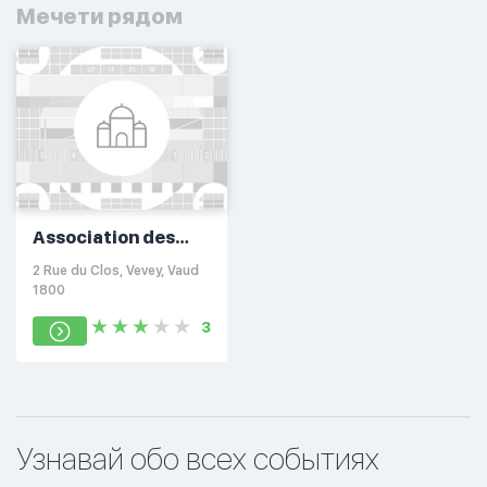
Мечети рядом
Association des
Musulmans District
2 Rue du Clos, Vevey, Vaud
Vevey
1800
3
Узнавай обо всех событиях