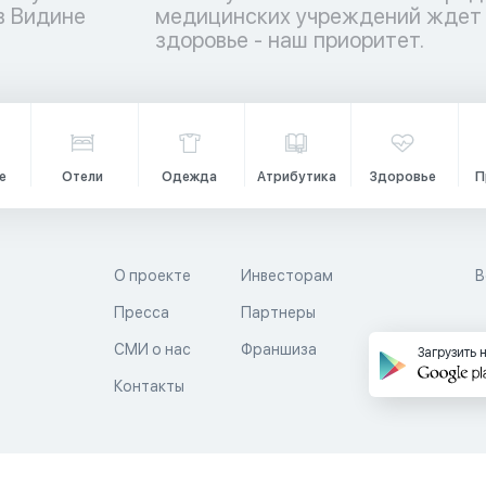
в Видине
 – ваше
здоровье - наш приоритет.
е
Отели
Одежда
Атрибутика
Здоровье
П
О проекте
Инвесторам
В
Пресса
Партнеры
й
СМИ о нас
Франшиза
Загрузить 
Контакты