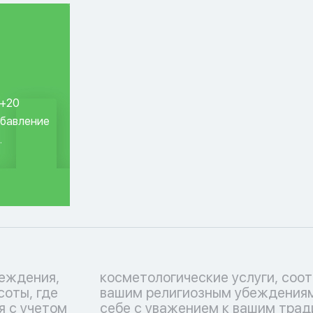
 +20
обавление
.
еждения,
ствующие
соты, где
тьтесь о
я с учетом
 Перечень