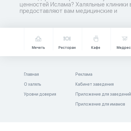
ценностей Ислама? Халяльные клиники 
медицинских учреждений ждет вас
предоставляют вам медицинские и
Мечеть
Ресторан
Кафе
Медрес
Главная
Реклама
О халяль
Кабинет заведения
Уровни доверия
Приложение для заведени
Приложение для имамов