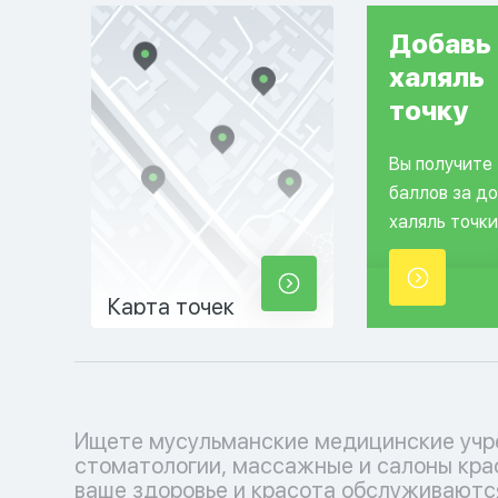
Добавь
халяль
точку
Вы получите
баллов за д
халяль точки
Карта точек
Ищете мусульманские медицинские учр
косметологические услуги, соответ
стоматологии, массажные и салоны кра
вашим религиозным убеждениям. Позабо
ваше здоровье и красота обслуживаютс
себе с уважением к вашим традициям.