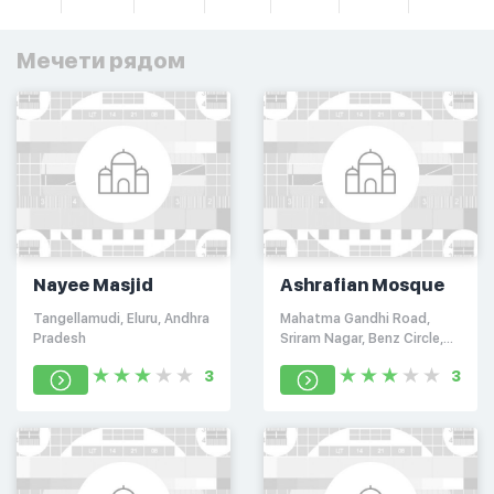
Мечети рядом
Nayee Masjid
Ashrafian Mosque
Tangellamudi, Eluru, Andhra
Mahatma Gandhi Road,
Pradesh
Sriram Nagar, Benz Circle,
Vijayawada, Andhra Pradesh
3
3
520010