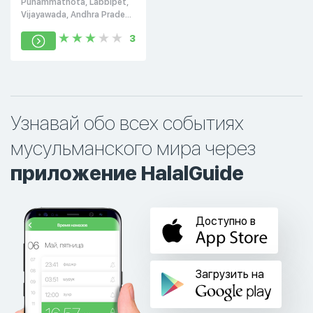
Punammathota, Labbipet,
Vijayawada, Andhra Pradesh
520010
3
Узнавай обо всех событиях
мусульманского мира через
приложение HalalGuide
Доступно в
Загрузить на