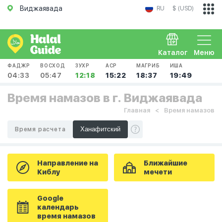
Виджаявада
RU
$ (USD)
Каталог
Меню
ФАДЖР
ВОСХОД
ЗУХР
АСР
МАГРИБ
ИША
04:33
05:47
12:18
15:22
18:37
19:49
Время намазов в г. Виджаявада
Главная
Время намазов
Время расчета
Направление на
Ближайшие
Киблу
мечети
Google
календарь
время намазов