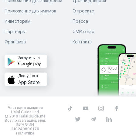
Приложение для заведений
Уровни доверия
Приложение для имамов
О проекте
Инвесторам
Пресса
Партнеры
СМИ о нас
Франшиза
Контакты
Загрузить на
Доступно в
App Store
Частная компания
Halal Guide Ltd.
© 2018 HalalGuide.me
Все права защищены.
БИН/ИИН
210240900176
Политика