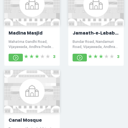
Madina Masjid
Jamaath-e-Lababin
Masjid
Mahatma Gandhi Road,
Bundar Road, Nandamuri
Vijayawada, Andhra Pradesh
Road, Vijayawada, Andhra
520007
Pradesh 520010
3
3
Canal Mosque