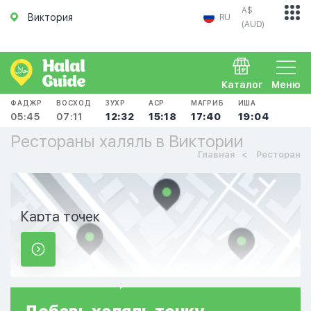
A$
Виктория
RU
(AUD)
Каталог
Меню
ФАДЖР
ВОСХОД
ЗУХР
АСР
МАГРИБ
ИША
05:45
07:11
12:32
15:18
17:40
19:04
Рестораны халяль в Виктории
Главная
Ресторан
Карта точек