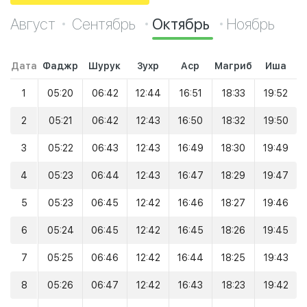
Август
Сентябрь
Октябрь
Ноябрь
Дата
Фаджр
Шурук
Зухр
Аср
Магриб
Иша
1
05:20
06:42
12:44
16:51
18:33
19:52
2
05:21
06:42
12:43
16:50
18:32
19:50
3
05:22
06:43
12:43
16:49
18:30
19:49
4
05:23
06:44
12:43
16:47
18:29
19:47
5
05:23
06:45
12:42
16:46
18:27
19:46
6
05:24
06:45
12:42
16:45
18:26
19:45
7
05:25
06:46
12:42
16:44
18:25
19:43
8
05:26
06:47
12:42
16:43
18:23
19:42