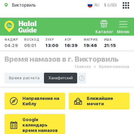
Викторвиль
RU
$ (USD)
Каталог
Меню
ФАДЖР
ВОСХОД
ЗУХР
АСР
МАГРИБ
ИША
04:29
06:01
13:00
16:39
19:46
21:15
Время намазов в г. Викторвиль
Главная
Время намазов
Время расчета
Направление на
Ближайшие
Киблу
мечети
Google
календарь
время намазов