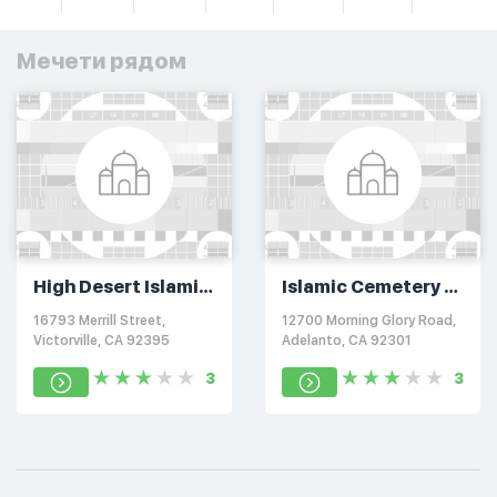
Мечети рядом
High Desert Islamic
Islamic Cemetery &
Society
Masjid
16793 Merrill Street,
12700 Morning Glory Road,
Victorville, CA 92395
Adelanto, CA 92301
3
3