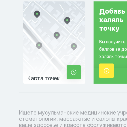
Добавь
халяль
точку
Вы получите
баллов за д
халяль точки
Карта точек
Ищете мусульманские медицинские учр
косметологические услуги, соответ
стоматологии, массажные и салоны кра
вашим религиозным убеждениям. Позабо
ваше здоровье и красота обслуживаютс
себе с уважением к вашим традициям.