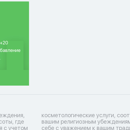
 +20
обавление
.
еждения,
ствующие
соты, где
тьтесь о
я с учетом
 Перечень