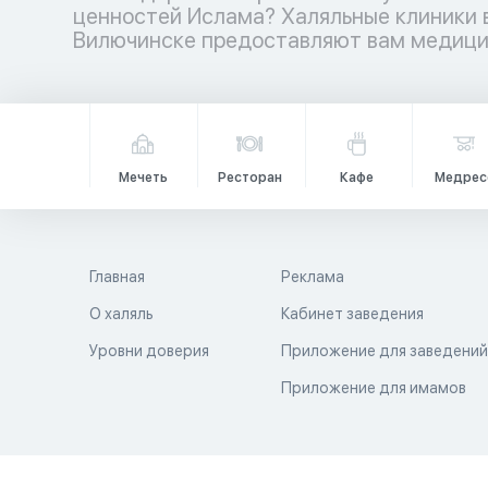
ценностей Ислама? Халяльные клиники 
медицинских учреждений ждет вас – ваш
Вилючинске предоставляют вам медици
Мечеть
Ресторан
Кафе
Медрес
Главная
Реклама
О халяль
Кабинет заведения
Уровни доверия
Приложение для заведени
Приложение для имамов