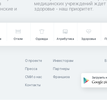
в
е
нские и
здоровье - наш приоритет.
е
Отели
Одежда
Атрибутика
Здоровье
П
О проекте
Инвесторам
В
Пресса
Партнеры
й
СМИ о нас
Франшиза
Загрузить 
Контакты