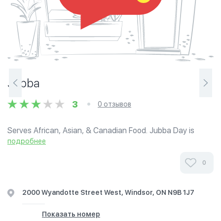
Jubba
3
0 отзывов
Serves African, Asian, & Canadian Food. Jubba Day is
every Tuesday, where they offer 20% off for take-out.
подробнее
Delivery is always free for $20+ orders. Hours vary: Mon-
Thurs 9am-11pm; Friday...
0
2000 Wyandotte Street West, Windsor, ON N9B 1J7
Показать номер