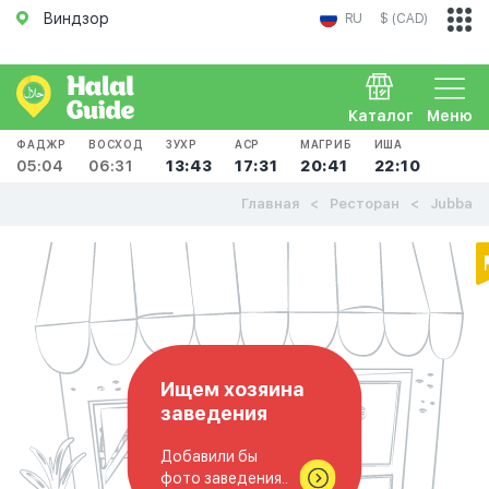
Виндзор
RU
$ (CAD)
Каталог
Меню
ФАДЖР
ВОСХОД
ЗУХР
АСР
МАГРИБ
ИША
05:04
06:31
13:43
17:31
20:41
22:10
Главная
Ресторан
Jubba
Ищем хозяина
заведения
Добавили бы
фото заведения..