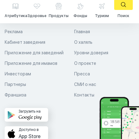
Атрибутика
Здоровье
Продукты
Фонды
Туризм
Поиск
Реклама
Главная
Кабинет заведения
О халяль
Приложение для заведений
Уровни доверия
Приложение для имамов
О проекте
Инвесторам
Пресса
Партнеры
СМИ о нас
Франшиза
Контакты
Загрузить на
Доступно в
App Store