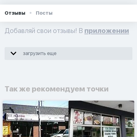
Отзывы
Посты
Добавляй свои отзывы! В
приложении
загрузить еще
Так же рекомендуем точки