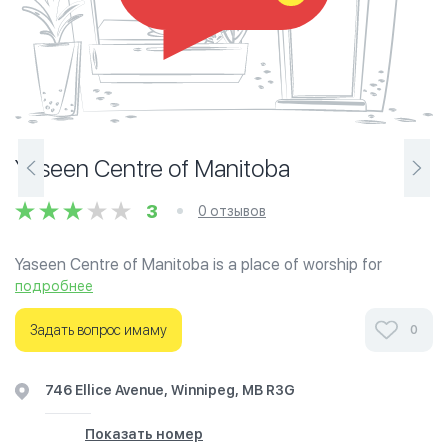
Yaseen Centre of Manitoba
3
0 отзывов
Yaseen Centre of Manitoba is a place of worship for
Muslims following the Shia school of thought (Hosseiniah
подробнее
& Imam Bargah)
Задать вопрос имаму
0
Ознакомьтесь с отзывами посетителей Yaseen Centre
of Manitoba в г.Виннипег на фотографиях и узнайте о
746 Ellice Avenue, Winnipeg, MB R3G
часах работы. Ваше духовное путешествие начинается
здесь.
Показать номер