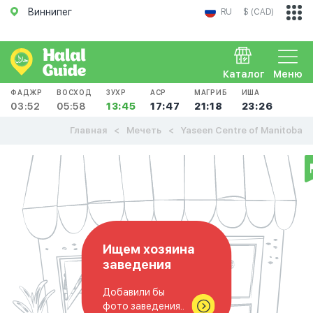
Виннипег
RU
$ (CAD)
Каталог
Меню
ФАДЖР
ВОСХОД
ЗУХР
АСР
МАГРИБ
ИША
03:52
05:58
13:45
17:47
21:18
23:26
Главная
Мечеть
Yaseen Centre of Manitoba
Ищем хозяина
заведения
Добавили бы
фото заведения..