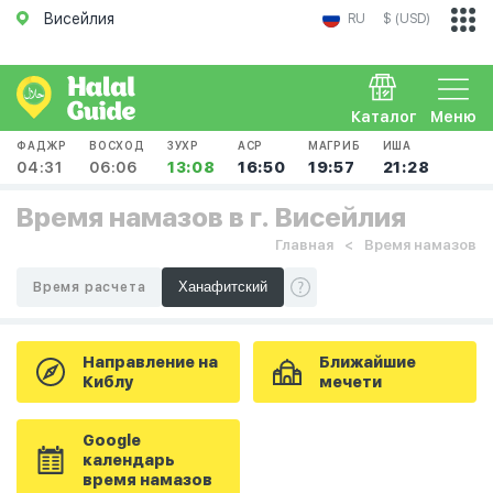
Висейлия
RU
$ (USD)
Каталог
Меню
ФАДЖР
ВОСХОД
ЗУХР
АСР
МАГРИБ
ИША
04:31
06:06
13:08
16:50
19:57
21:28
Время намазов в г. Висейлия
Главная
Время намазов
Время расчета
Направление на
Ближайшие
Киблу
мечети
Google
календарь
время намазов