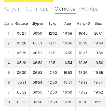
Август
Сентябрь
Октябрь
Ноябрь
Дата
Фаджр
Шурук
Зухр
Аср
Магриб
Иша
1
05:27
06:50
12:52
16:58
18:40
20:01
2
05:28
06:51
12:51
16:56
18:39
19:59
3
05:29
06:52
12:51
16:55
18:37
19:58
4
05:29
06:53
12:51
16:54
18:36
19:56
5
05:30
06:53
12:50
16:53
18:35
19:55
6
05:31
06:54
12:50
16:51
18:33
19:54
7
05:32
06:55
12:50
16:50
18:32
19:52
8
05:33
06:56
12:50
16:49
18:30
19:51