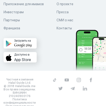
Приложение для имамов
О проекте
Инвесторам
Пресса
Партнеры
СМИ о нас
Франшиза
Контакты
Загрузить на
Доступно в
App Store
Частная компания
Halal Guide Ltd.
© 2018 HalalGuide.me
Все права защищены.
БИН/ИИН
210240900176
Политика
конфиденциальности