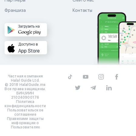
Франшиза
Контакты
Загрузить на
Доступно в
App Store
Частная компания
Halal Guide Ltd.
© 2018 HalalGuide.me
Все права защищены.
БИН/ИИН
210240900176
Политика
конфиденциальности
Пользовательское
соглашение
Правилами защиты
информации о
Пользователях