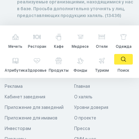
реализуемые организациями, находящимися у нас
в базе. Просьба дополнительно уточнять у лиц,
предоставляющих продукцию халяль. (13436)
Мечеть
Ресторан
Кафе
Медресе
Отели
Одежда
Атрибутика
Здоровье
Продукты
Фонды
Туризм
Поиск
Реклама
Главная
Кабинет заведения
О халяль
Приложение для заведений
Уровни доверия
Приложение для имамов
О проекте
Инвесторам
Пресса
Партнеры
СМИ о нас