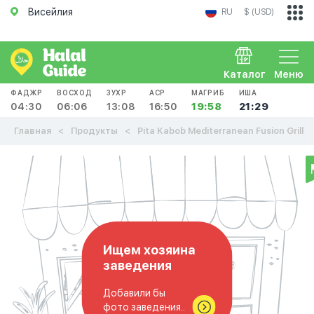
Висейлия
RU
$ (USD)
Каталог
Меню
ФАДЖР
ВОСХОД
ЗУХР
АСР
МАГРИБ
ИША
04:30
06:06
13:08
16:50
19:58
21:29
Главная
Продукты
Pita Kabob Mediterranean Fusion Grill
Ищем хозяина
заведения
Добавили бы
фото заведения..