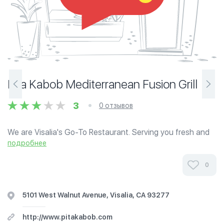
Pita Kabob Mediterranean Fusion Grill
3
0 отзывов
We are Visalia's Go-To Restaurant. Serving you fresh and
healthy food that is reasonably priced. See our complete
подробнее
menu in the list to the left. Two locations to serve you.
0
5101 West Walnut Avenue, Visalia, CA 93277
http://www.pitakabob.com