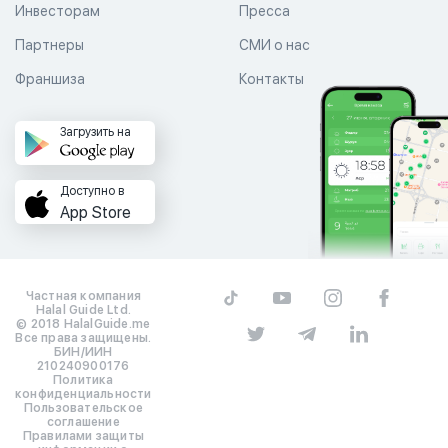
Инвесторам
Пресса
Партнеры
СМИ о нас
Франшиза
Контакты
Загрузить на
Доступно в
App Store
Частная компания
Halal Guide Ltd.
© 2018 HalalGuide.me
Все права защищены.
БИН/ИИН
210240900176
Политика
конфиденциальности
Пользовательское
соглашение
Правилами защиты