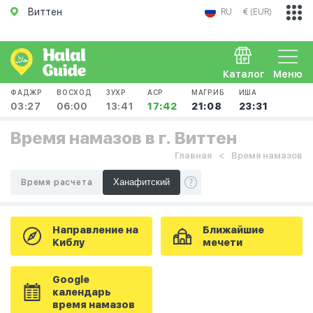
Виттен
RU
€ (EUR)
Каталог
Меню
ФАДЖР
ВОСХОД
ЗУХР
АСР
МАГРИБ
ИША
03:27
06:00
13:41
17:42
21:08
23:31
Время намазов в г. Виттен
Главная
Время намазов
Время расчета
Направление на
Ближайшие
Киблу
мечети
Google
календарь
время намазов