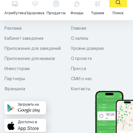
Атрибутика
Здоровье
Продукты
Фонды
Туризм
Поиск
Реклама
Главная
Кабинет заведения
О халяль
Приложение для заведений
Уровни доверия
Приложение для имамов
О проекте
Инвесторам
Пресса
Партнеры
СМИ о нас
Франшиза
Контакты
Загрузить на
Доступно в
App Store