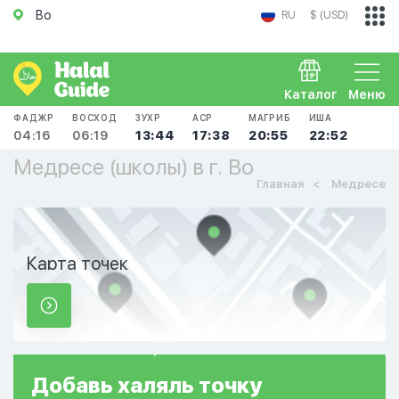
Во
RU
$ (USD)
Каталог
Меню
ФАДЖР
ВОСХОД
ЗУХР
АСР
МАГРИБ
ИША
04:16
06:19
13:44
17:38
20:55
22:52
Медресе (школы) в г. Во
Главная
Медресе
Карта точек
Добавь
халяль
точку