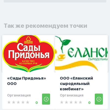
Так же рекомендуем точки
«Сады Придонья»
ООО «Еланский
ООО
сыродельный
комбинат»
Организация
Организация
0
0