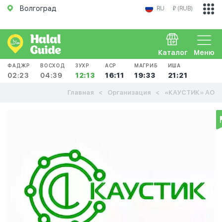
Волгоград
RU
₽ (RUB)
Каталог
Меню
ФАДЖР
ВОСХОД
ЗУХР
АСР
МАГРИБ
ИША
02:23
04:39
12:13
16:11
19:33
21:21
Главная
Организация
«КАУСТИК» АО