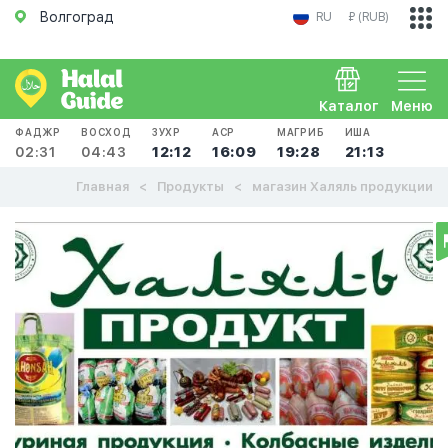
Волгоград
RU
₽ (RUB)
Каталог
Меню
ФАДЖР
ВОСХОД
ЗУХР
АСР
МАГРИБ
ИША
02:31
04:43
12:12
16:09
19:28
21:13
Главная
Продукты
магазин Халяль продукции