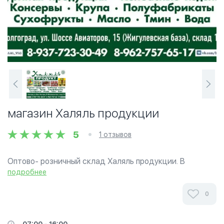
магазин Халяль продукции
5
1 отзывов
Оптово- розничный склад Халяль продукции. В
наличии имеются: - Куры - Колбасная продукция -
подробнее
Консервы - Крупа - Сухофрукты - Макароны - Мясо -
Масло - Субпродукты - Полуфабрикаты -...
0