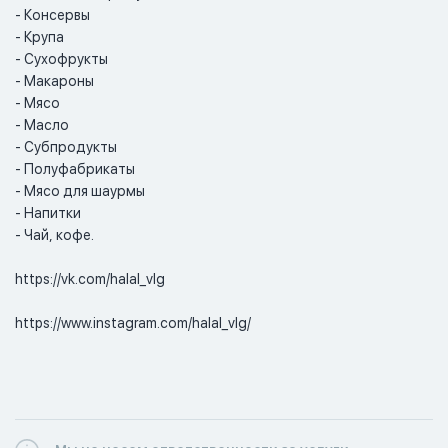
- Консервы

- Крупа

- Сухофрукты

- Макароны

- Мясо

- Масло

- Субпродукты

- Полуфабрикаты

- Мясо для шаурмы

- Напитки

- Чай, кофе.

https://vk.com/halal_vlg

https://www.instagram.com/halal_vlg/