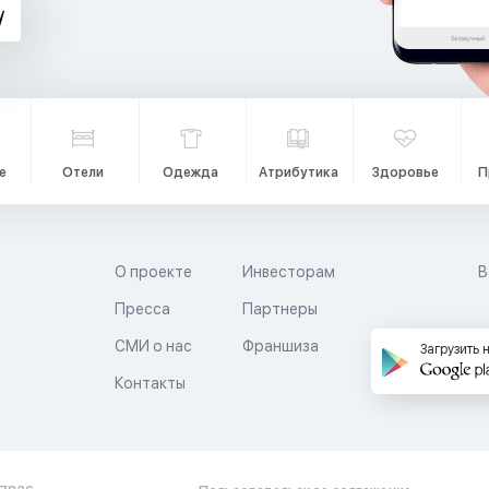
е
Отели
Одежда
Атрибутика
Здоровье
П
О проекте
Инвесторам
В
Пресса
Партнеры
й
СМИ о нас
Франшиза
Загрузить 
Контакты