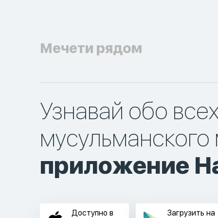
Мечети рядом
Узнавай обо все
мусульманского 
приложение Ha
Доступно в
Загрузить на