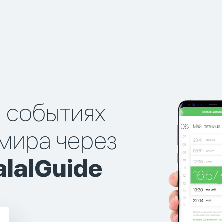
х событиях
мира через
lalGuide