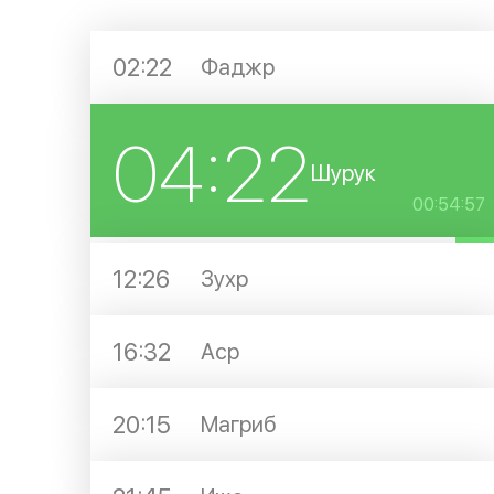
02:22
Фаджр
04:22
Шурук
00:54:57
12:26
Зухр
16:32
Аср
20:15
Магриб