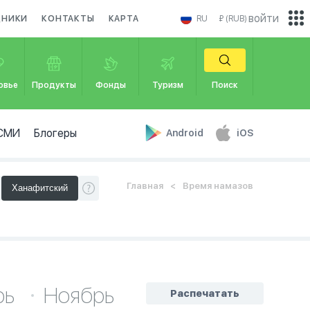
войти
ДНИКИ
КОНТАКТЫ
КАРТА
RU
₽ (RUB)
овье
Продукты
Фонды
Туризм
Поиск
СМИ
Блогеры
Android
iOS
Главная
Время намазов
рь
Ноябрь
Распечатать