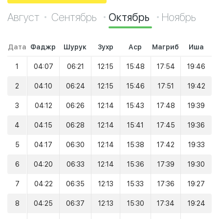
Август
Сентябрь
Октябрь
Ноябрь
Дата
Фаджр
Шурук
Зухр
Аср
Магриб
Иша
1
04:07
06:21
12:15
15:48
17:54
19:46
2
04:10
06:24
12:15
15:46
17:51
19:42
3
04:12
06:26
12:14
15:43
17:48
19:39
4
04:15
06:28
12:14
15:41
17:45
19:36
5
04:17
06:30
12:14
15:38
17:42
19:33
6
04:20
06:33
12:14
15:36
17:39
19:30
7
04:22
06:35
12:13
15:33
17:36
19:27
8
04:25
06:37
12:13
15:30
17:34
19:24