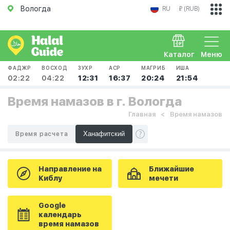
Вологда
RU
₽ (RUB)
Каталог
Меню
ФАДЖР
ВОСХОД
ЗУХР
АСР
МАГРИБ
ИША
02:22
04:22
12:31
16:37
20:24
21:54
Время намазов в г. Вологда
Главная
Время намазов
Время расчета
Направление на
Ближайшие
Киблу
мечети
Google
календарь
время намазов