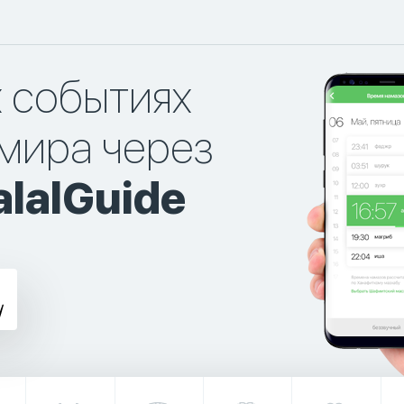
х событиях
мира через
lalGuide