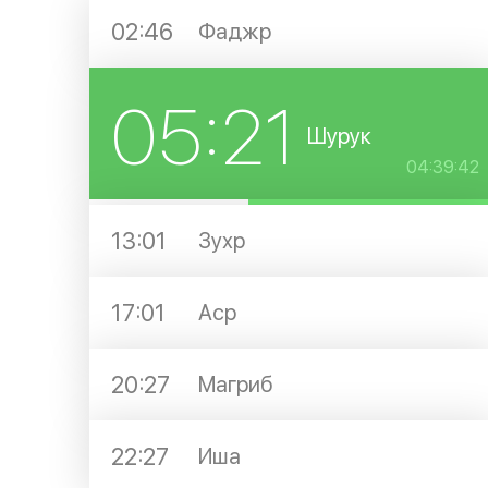
02:46
Фаджр
05:21
Шурук
04:39:41
13:01
Зухр
17:01
Аср
20:27
Магриб
22:27
Иша