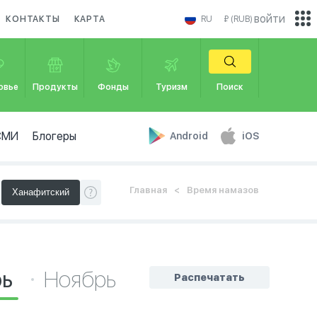
войти
КОНТАКТЫ
КАРТА
RU
₽ (RUB)
овье
Продукты
Фонды
Туризм
Поиск
СМИ
Блогеры
Android
iOS
Главная
Время намазов
рь
Ноябрь
Распечатать